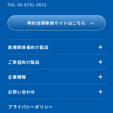
FAX. 06-6391-0632
特約店様専用サイトはこちら
医療関係者向け製品
感染対策製品
ご家庭向け製品
手術・ガーゼ製品
感染対策関連製品
脱脂綿製品
企業情報
ガーゼ関連製品
包帯・固定補助製品
ご挨拶
脱脂綿関連製品
お問い合わせ
検査衣製品
会社概要
サポーター関連製品
ディスポシーツ製品
医療関係者向け製品に関して
事業所・交通アクセス
プライバシーポリシー
介護関連製品
介護製品
ご家庭向け製品に関して